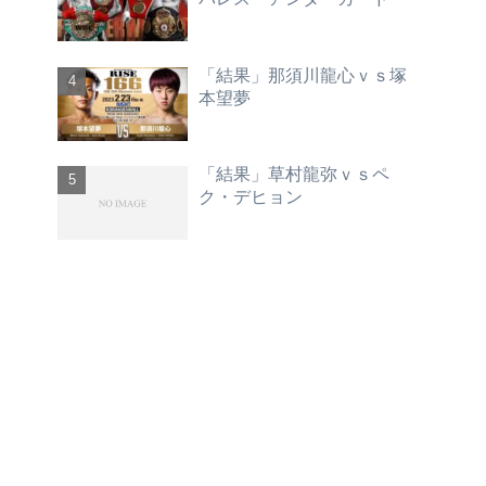
「結果」那須川龍心ｖｓ塚
本望夢
「結果」草村龍弥ｖｓペ
ク・デヒョン