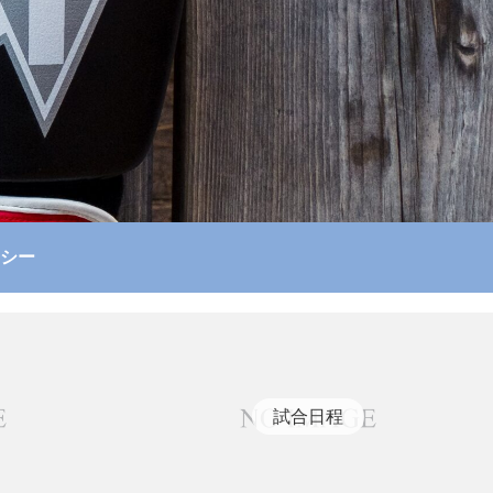
シー
試合日程