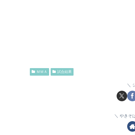
ＭＭＡ
試合結果
やきそ