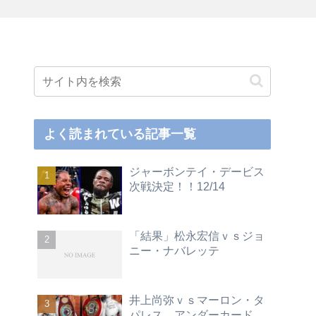
よく読まれている記事一覧
ジャーボンテイ・デービス
次戦決定！！12/14
「結果」松永宏信ｖｓジョ
ニー・ナバレッテ
井上尚弥ｖｓマーロン・タ
パレス アンダーカード