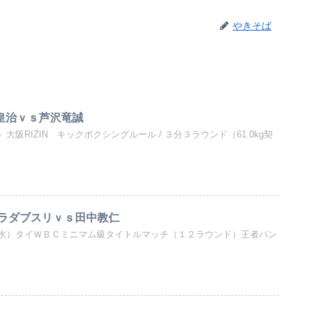
やきそば
 皇治ｖｓ芦沢竜誠
阪RIZIN キックボクシングルール / ３分３ラウンド（61.0kg契
ラダブスリｖｓ田中教仁
水）タイＷＢＣミニマム級タイトルマッチ（１２ラウンド）王者パン