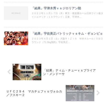
「結果」宇津木秀ｖｓジロリアン陸
２０２２年１１月１７日（木）東京・後楽園ホール日本ライト級タ
イトルマッチ（１０ラウンド）王者、宇津木...
「結果」宇佐美正パトリックｖｓキム・ギョンピョ
２０２３年４月１日（土）大阪ＲＩＺＩＮ ＭＭＡルール / ５分３
ラウンド（71.0kg契約）宇佐美正...
「結果」ティム・チューｖｓブライア
ン・メンドーサ
ＵＦＣ２９４ マカチェフｖｓヴォルカ
ノフスキー２