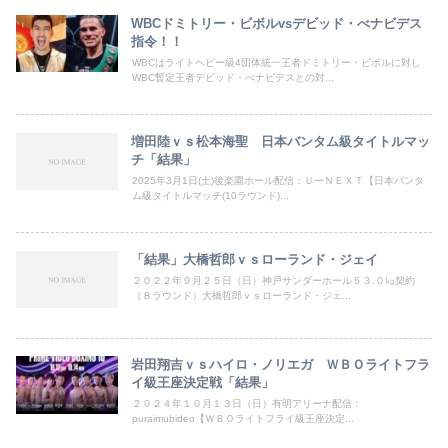
WBCドミトリー・ビボルvsデビッド・べナビデス
指令！！
WBCはライトヘビー級4団体統一王者ドミトリー・ビボルに対し
WBC暫定王者デビッド・べナビデスとの対...
増田陸ｖｓ松本海聖 日本バンタム級タイトルマッ
チ「結果」
2025年3月1日(土)後楽園ホール配信：ＵーＮＥＸＴ【日本バンタ
ム級タイトルマッチ(10ラウンド)...
「結果」大橋哲郎ｖｓローランド・ジェイ
２０２２年９月２５日（日）神戸サンダーホール５３.０㎏契約
（８ラウンド）大橋哲郎ｖｓローランド・ジェ...
岩田翔吉ｖｓハイロ・ノリエガ ＷＢＯライトフラ
イ級王座決定戦「結果」
２０２４年１０月１３日（日）有明アリーナ配信：
puraimubideo【ＷＢＯライトフライ級王座決定...