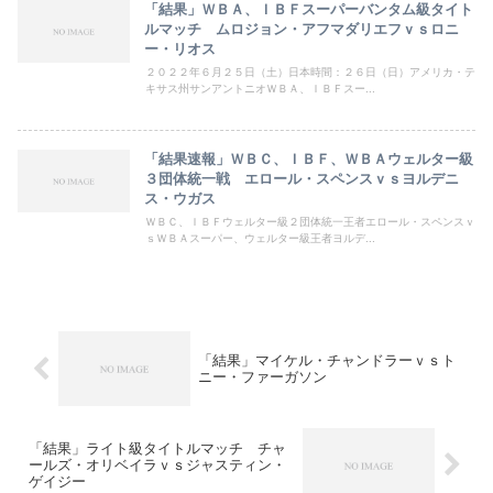
「結果」ＷＢＡ、ＩＢＦスーパーバンタム級タイト
ルマッチ ムロジョン・アフマダリエフｖｓロニ
ー・リオス
２０２２年６月２５日（土）日本時間：２６日（日）アメリカ・テ
キサス州サンアントニオＷＢＡ、ＩＢＦスー...
「結果速報」ＷＢＣ、ＩＢＦ、ＷＢＡウェルター級
３団体統一戦 エロール・スペンスｖｓヨルデニ
ス・ウガス
ＷＢＣ、ＩＢＦウェルター級２団体統一王者エロール・スペンスｖ
ｓＷＢＡスーパー、ウェルター級王者ヨルデ...
「結果」マイケル・チャンドラーｖｓト
ニー・ファーガソン
「結果」ライト級タイトルマッチ チャ
ールズ・オリベイラｖｓジャスティン・
ゲイジー