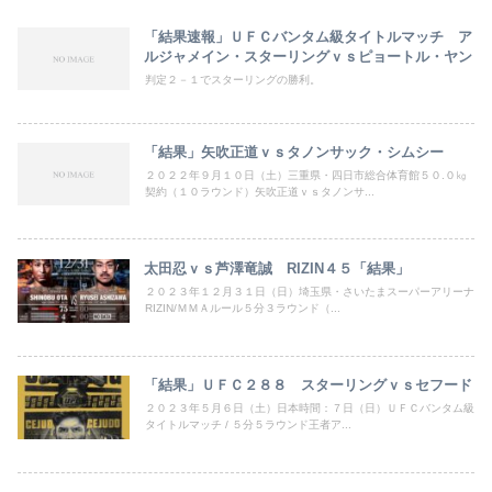
「結果速報」ＵＦＣバンタム級タイトルマッチ ア
ルジャメイン・スターリングｖｓピョートル・ヤン
判定２－１でスターリングの勝利。
「結果」矢吹正道ｖｓタノンサック・シムシー
２０２２年９月１０日（土）三重県・四日市総合体育館５０.０㎏
契約（１０ラウンド）矢吹正道ｖｓタノンサ...
太田忍ｖｓ芦澤竜誠 RIZIN４５「結果」
２０２３年１２月３１日（日）埼玉県・さいたまスーパーアリーナ
RIZIN/ＭＭＡルール５分３ラウンド（...
「結果」ＵＦＣ２８８ スターリングｖｓセフード
２０２３年５月６日（土）日本時間：７日（日）ＵＦＣバンタム級
タイトルマッチ / ５分５ラウンド王者ア...