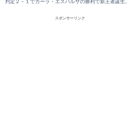
判定２－１でカーラ・エスパルザの勝利で新王者誕生。
スポンサーリンク