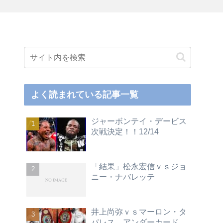
よく読まれている記事一覧
ジャーボンテイ・デービス
次戦決定！！12/14
「結果」松永宏信ｖｓジョ
ニー・ナバレッテ
井上尚弥ｖｓマーロン・タ
パレス アンダーカード