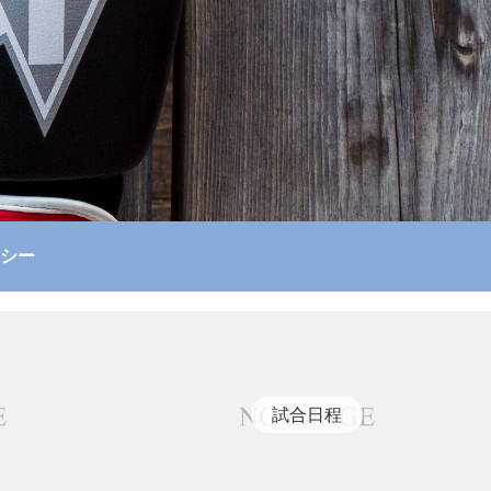
シー
試合日程