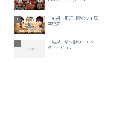
「結果」那須川龍心ｖｓ塚
本望夢
「結果」草村龍弥ｖｓペ
ク・デヒョン