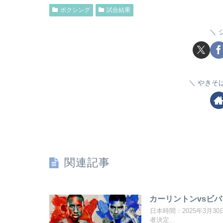
ボクシング
試合結果
やきそ
関連記事
カーリントンvsビ
日本時間：2025年3月
者決定...