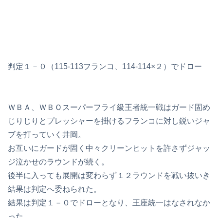
判定１－０（115-113フランコ、114-114×２）でドロー
ＷＢＡ、ＷＢＯスーパーフライ級王者統一戦はガード固め
じりじりとプレッシャーを掛けるフランコに対し鋭いジャ
ブを打っていく井岡。
お互いにガードが固く中々クリーンヒットを許さずジャッ
ジ泣かせのラウンドが続く。
後半に入っても展開は変わらず１２ラウンドを戦い抜いき
結果は判定へ委ねられた。
結果は判定１－０でドローとなり、王座統一はなされなか
った。