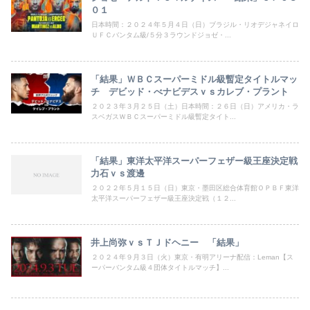
０１
日本時間：２０２４年５月４日（日）ブラジル・リオデジャネイロ
ＵＦＣバンタム級/５分３ラウンドジョゼ・...
「結果」ＷＢＣスーパーミドル級暫定タイトルマッ
チ デビッド・べナビデスｖｓカレブ・プラント
２０２３年３月２５日（土）日本時間：２６日（日）アメリカ・ラ
スベガスＷＢＣスーパーミドル級暫定タイト...
「結果」東洋太平洋スーパーフェザー級王座決定戦
力石ｖｓ渡邊
２０２２年５月１５日（日）東京・墨田区総合体育館ＯＰＢＦ東洋
太平洋スーパーフェザー級王座決定戦（１２...
井上尚弥ｖｓＴＪドヘニー 「結果」
２０２４年９月３日（火）東京・有明アリーナ配信：Leman【ス
ーパーバンタム級４団体タイトルマッチ】...