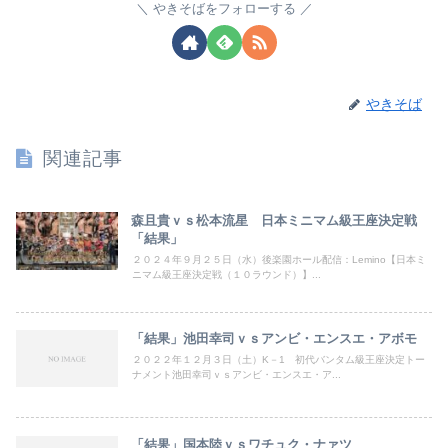
やきそばをフォローする
やきそば
関連記事
森且貴ｖｓ松本流星 日本ミニマム級王座決定戦
「結果」
２０２４年９月２５日（水）後楽園ホール配信：Lemino【日本ミ
ニマム級王座決定戦（１０ラウンド）】...
「結果」池田幸司ｖｓアンビ・エンスエ・アボモ
２０２２年１２月３日（土）K－1 初代バンタム級王座決定トー
ナメント池田幸司ｖｓアンビ・エンスエ・ア...
「結果」国本陸ｖｓワチュク・ナァツ