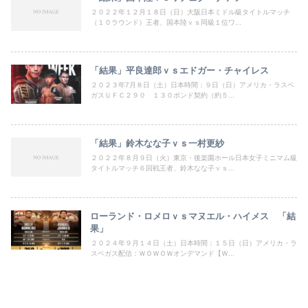
２０２２年１２月１８日（日）大阪日本ミドル級タイトルマッチ
（１０ラウンド）王者、国本陸ｖｓ同級１位ワ...
「結果」平良達郎ｖｓエドガー・チャイレス
２０２３年7月８日（土）日本時間：９日（日）アメリカ・ラスベ
ガスＵＦＣ２９０ １３０ポンド契約（約５...
「結果」鈴木なな子ｖｓ一村更紗
２０２２年８月９日（火）東京・後楽園ホール日本女子ミニマム級
タイトルマッチ６回戦王者、鈴木なな子ｖｓ...
ローランド・ロメロｖｓマヌエル・ハイメス 「結
果」
２０２４年９月１４日（土）日本時間：１５日（日）アメリカ・ラ
スベガス配信：ＷＯＷＯＷオンデマンド【Ｗ...