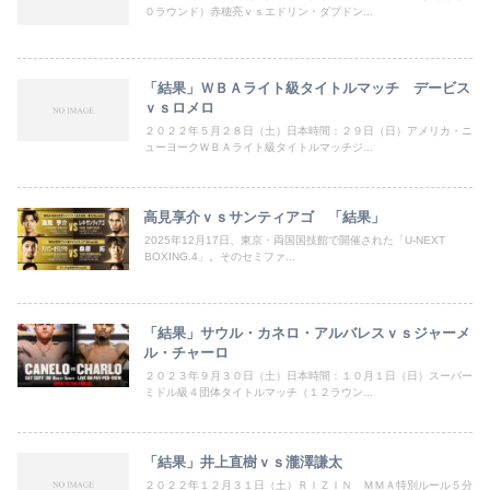
０ラウンド）赤穂亮ｖｓエドリン・ダプドン...
「結果」ＷＢＡライト級タイトルマッチ デービス
ｖｓロメロ
２０２２年５月２８日（土）日本時間：２９日（日）アメリカ・ニ
ューヨークＷＢＡライト級タイトルマッチジ...
高見享介ｖｓサンティアゴ 「結果」
2025年12月17日、東京・両国国技館で開催された「U-NEXT
BOXING.4」。そのセミファ...
「結果」サウル・カネロ・アルバレスｖｓジャーメ
ル・チャーロ
２０２３年９月３０日（土）日本時間：１０月１日（日）スーパー
ミドル級４団体タイトルマッチ（１２ラウン...
「結果」井上直樹ｖｓ瀧澤謙太
２０２２年１２月３１日（土）ＲＩＺＩＮ ＭＭＡ特別ルール５分