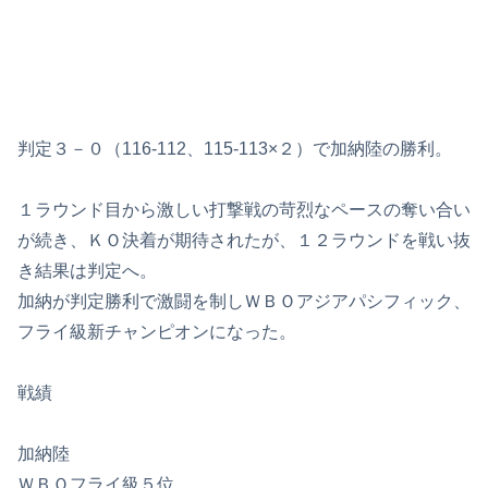
判定３－０（116-112、115-113×２）で加納陸の勝利。
１ラウンド目から激しい打撃戦の苛烈なペースの奪い合い
が続き、ＫＯ決着が期待されたが、１２ラウンドを戦い抜
き結果は判定へ。
加納が判定勝利で激闘を制しＷＢＯアジアパシフィック、
フライ級新チャンピオンになった。
戦績
加納陸
ＷＢＯフライ級５位