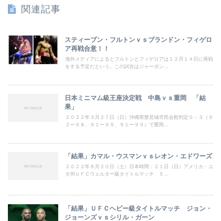
関連記事
スティーブン・フルトンｖｓブランドン・フィゲロ
ア再戦合意！！
海外メディアによるとフルトンとフィゲロアは１２月１４日に再戦
をする予定だという。この試合はジャーボン...
日本ミニマム級王座決定戦 中島ｖｓ重岡 「結
果」
２０２２年３月２７日（日）沖縄県豊見城市民会館判定０－３（９
２ー９８、９１ー９９、９１ー９９）で重岡...
「結果」カマル・ウスマンｖｓレオン・エドワーズ
２０２２年８月２０日（土）日本時間：２１日（日）アメリカ・ユ
タ州ＵＦＣウェルター級タイトルマッチ ５...
「結果」ＵＦＣヘビー級タイトルマッチ ジョン・
ジョーンズｖｓシリル・ガーン