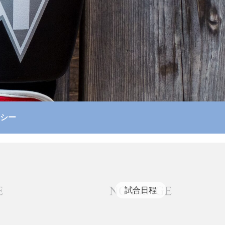
シー
試合日程