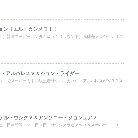
ジョンリエル・カシメロ！！
土）韓国スーパーバンタム級（１０ラウンド）赤穂亮ｖｓジョンリエ
ネロ・アルバレスｖｓジョン・ライダー
シコでスーパーミドル級王者サウル・カネロ・アルバレスがＷＢＯス
デル・ウシクｖｓアンソニー・ジョシュア２
土）日本時間：２１日（日）サウジアラビアＷＢＡスーパー、ＩＢ