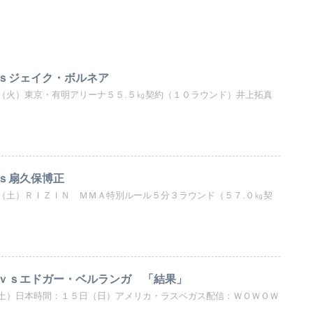
ｓジェイク・ボルネア
（火）東京・有明アリーナ５５.５㎏契約（１０ラウンド）井上拓真
ｓ扇久保博正
（土）ＲＩＺＩＮ ＭＭＡ特別ルール５分３ラウンド（５７.０㎏契
ｖｓエドガー・ベルランガ 「結果」
土）日本時間：１５日（日）アメリカ・ラスベガス配信：ＷＯＷＯＷ