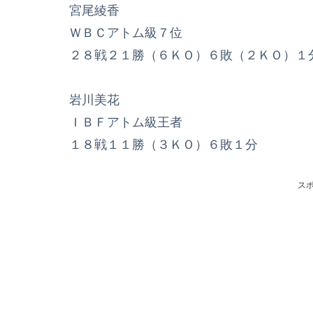
宮尾綾香
ＷＢＣアトム級７位
２８戦２１勝（６ＫＯ）６敗（２ＫＯ）１
岩川美花
ＩＢＦアトム級王者
１８戦１１勝（３ＫＯ）６敗１分
ス