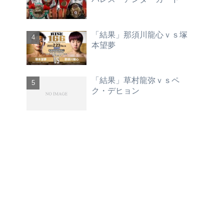
「結果」那須川龍心ｖｓ塚
本望夢
「結果」草村龍弥ｖｓペ
ク・デヒョン