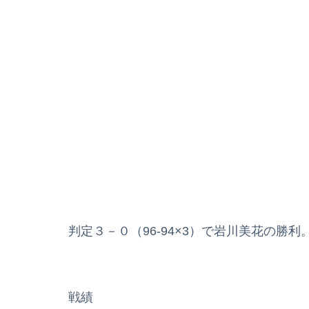
判定３－０（96-94×3）で岩川美花の勝利
戦績