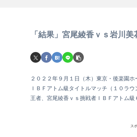
「結果」宮尾綾香ｖｓ岩川美
２０２２年９月１日（木）東京・後楽園ホ
ＩＢＦアトム級タイトルマッチ（１０ラウ
王者、宮尾綾香ｖｓ挑戦者ＩＢＦアトム級
ス