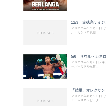
12/3 赤穂亮ｖｓ
２０２２年１２月３日（
ル・カシメロ視聴...
5/6 サウル・カ
２０２３年５月６日メキ
ーパーミドル級暫...
「結果」オレクサン
２０２２年８月２０日（
Ｆ、ＷＢＯヘビータ...