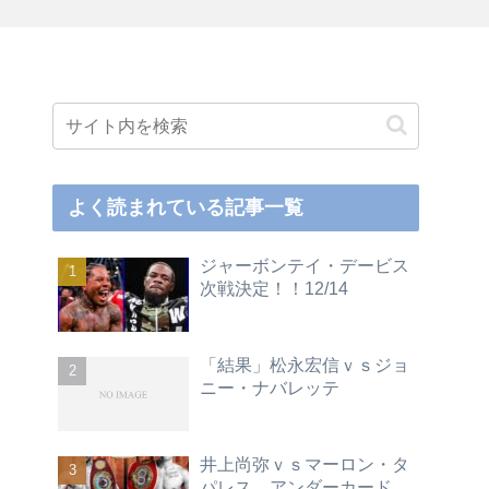
よく読まれている記事一覧
ジャーボンテイ・デービス
次戦決定！！12/14
「結果」松永宏信ｖｓジョ
ニー・ナバレッテ
井上尚弥ｖｓマーロン・タ
パレス アンダーカード