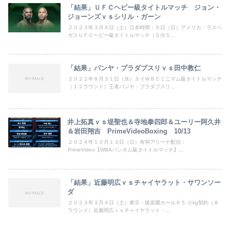
「結果」ＵＦＣヘビー級タイトルマッチ ジョン・
ジョーンズｖｓシリル・ガーン
２０２３年３月４日（土）日本時間：５日（日）アメリカ・ラスベ
ガスＵＦＣヘビー級タイトルマッチ（５分５...
「結果」パンヤ・プラダブスリｖｓ田中教仁
２０２２年８月３１日（水）タイＷＢＣミニマム級タイトルマッチ
（１２ラウンド）王者パンヤ・プラダブスリ...
井上拓真ｖｓ堤聖也＆寺地拳四郎＆ユーリー阿久井
＆岩田翔吉 PrimeVideoBoxing 10/13
２０２４年１０月１３日（日）有明アリーナ配信：
PrimeVideo【WBAバンタム級タイトルマッチ】...
「結果」近藤明広ｖｓチャイヤラット・サワンソー
ダ
２０２３年３月４日（土）東京・後楽園ホール６５.０kg契約（８
ラウンド）近藤明広ｖｓチャイヤラット・...