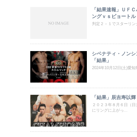
「結果速報」ＵＦＣ
ングｖｓピョートル
判定２－１でスターリン
シベナティ・ノンシ
「結果」
2024年10月12日(土)
「結果」辰吉寿以輝
２０２３年８月６日（日
にリングに上がっ...