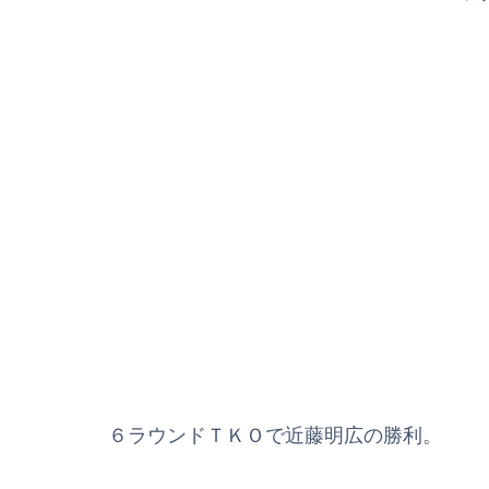
６ラウンドＴＫＯで近藤明広の勝利。