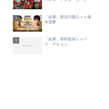
「結果」那須川龍心ｖｓ塚
本望夢
「結果」草村龍弥ｖｓペ
ク・デヒョン