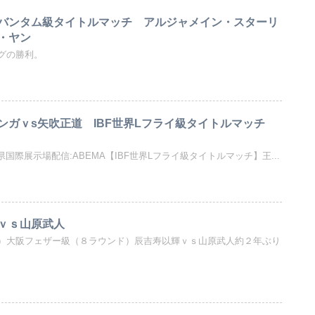
バンタム級タイトルマッチ アルジャメイン・スターリ
・ヤン
グの勝利。
ンガｖs矢吹正道 IBF世界Lフライ級タイトルマッチ
愛知県国際展示場配信:ABEMA【IBF世界Lフライ級タイトルマッチ】王...
ｖｓ山原武人
）大阪フェザー級（８ラウンド）辰吉寿以輝ｖｓ山原武人約２年ぶり