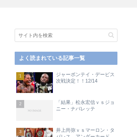
よく読まれている記事一覧
ジャーボンテイ・デービス
次戦決定！！12/14
「結果」松永宏信ｖｓジョ
ニー・ナバレッテ
井上尚弥ｖｓマーロン・タ
パレス アンダーカード