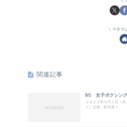
やきそ
関連記事
9/1 女子ボクシ
２０２２年９月１日（木
ド）王者、鈴木菜々...