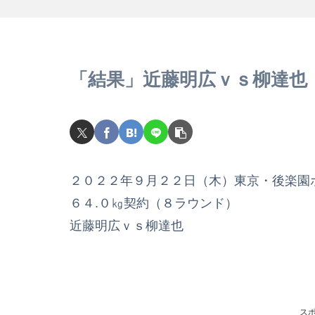
「結果」近藤明広ｖｓ柳達也
２０２２年９月２２日（木）東京・後楽園
６４.０㎏契約（８ラウンド）
近藤明広ｖｓ柳達也
ス