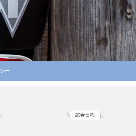
シー
試合日程