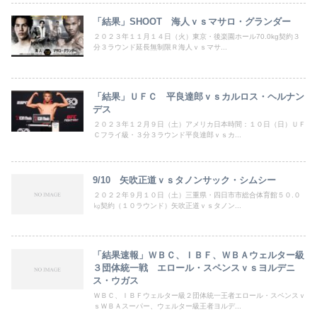
「結果」SHOOT 海人ｖｓマサロ・グランダー
２０２３年１１月１４日（火）東京・後楽園ホール70.0kg契約３
分３ラウンド延長無制限Ｒ海人ｖｓマサ...
「結果」ＵＦＣ 平良達郎ｖｓカルロス・ヘルナン
デス
２０２３年１２月９日（土）アメリカ日本時間：１０日（日）ＵＦ
Ｃフライ級・３分３ラウンド平良達郎ｖｓカ...
9/10 矢吹正道ｖｓタノンサック・シムシー
２０２２年９月１０日（土）三重県・四日市市総合体育館５０.０
㎏契約（１０ラウンド）矢吹正道ｖｓタノン...
「結果速報」ＷＢＣ、ＩＢＦ、ＷＢＡウェルター級
３団体統一戦 エロール・スペンスｖｓヨルデニ
ス・ウガス
ＷＢＣ、ＩＢＦウェルター級２団体統一王者エロール・スペンスｖ
ｓＷＢＡスーパー、ウェルター級王者ヨルデ...