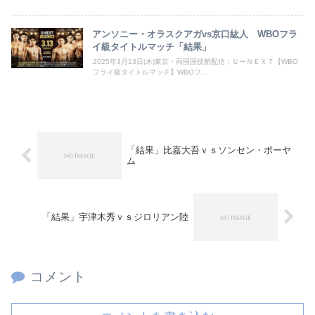
アンソニー・オラスクアガvs京口紘人 WBOフラ
イ級タイトルマッチ「結果」
2025年3月13日(木)東京・両国国技館配信：ＵーＮＥＸＴ【WBO
フライ級タイトルマッチ】WBOフ...
「結果」比嘉大吾ｖｓソンセン・ポーヤ
ム
「結果」宇津木秀ｖｓジロリアン陸
コメント