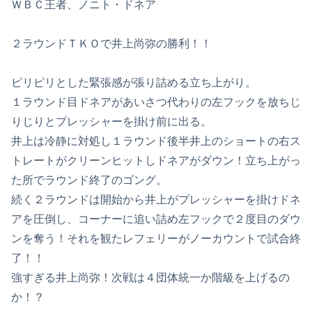
ＷＢＣ王者、ノニト・ドネア
２ラウンドＴＫＯで井上尚弥の勝利！！
ピリピリとした緊張感が張り詰める立ち上がり。
１ラウンド目ドネアがあいさつ代わりの左フックを放ちじ
りじりとプレッシャーを掛け前に出る。
井上は冷静に対処し１ラウンド後半井上のショートの右ス
トレートがクリーンヒットしドネアがダウン！立ち上がっ
た所でラウンド終了のゴング。
続く２ラウンドは開始から井上がプレッシャーを掛けドネ
アを圧倒し、コーナーに追い詰め左フックで２度目のダウ
ンを奪う！それを観たレフェリーがノーカウントで試合終
了！！
強すぎる井上尚弥！次戦は４団体統一か階級を上げるの
か！？