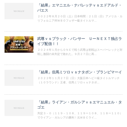
「結果」エマニエル・ナバレッテｖｓエドアルド・
バエス
２０２２年８月２０日（土）日本時間：２１日（日）アメリカ・カ
リフォルニア州ＷＢＯフェザー級タイトルマ...
武尊ｖｓブラック・パンサー ＵーＮＥＸＴ独占ラ
イブ配信！！
２０２４年１月からＯＮＥで戦う武尊は初戦はスーパーレックと対
戦し激闘の末判定で敗れた。９月２７日に再...
「結果」但馬ミツロｖｓナタポン・プランピマーイ
２０２２年１１月２７日（日）大阪日本ヘビー級タイトルマッチ
（１０ラウンド）王者、但馬ミツロｖｓナタポ...
「結果」ライアン・ガルシアｖｓエマニュエル・タ
ゴエ
判定３－０（１１９－１０８、１１９ー１０８、１１８ー１１０）
でライアン・ガルシアの勝利！元ＷＢＣライ...