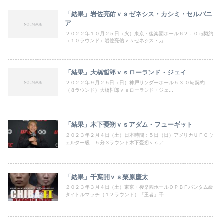
「結果」岩佐亮佑ｖｓゼネシス・カシミ・セルバニ
ア
２０２２年１０月２５日（火）東京・後楽園ホール６２．０㎏契約
（１０ラウンド）岩佐亮佑ｖｓゼネシス・カ...
「結果」大橋哲郎ｖｓローランド・ジェイ
２０２２年９月２５日（日）神戸サンダーホール５３.０㎏契約
（８ラウンド）大橋哲郎ｖｓローランド・ジェ...
「結果」木下憂朔ｖｓアダム・フューギット
２０２３年２月４日（土）日本時間：５日（日）アメリカＵＦＣウ
ェルター級 ５分３ラウンド木下憂朔ｖｓア...
「結果」千葉開ｖｓ栗原慶太
２０２３年３月４日（土）東京・後楽園ホールＯＰＢＦバンタム級
タイトルマッチ（１２ラウンド）「王者」千...