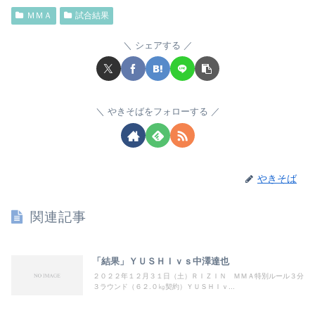
ＭＭＡ
試合結果
シェアする
やきそばをフォローする
やきそば
関連記事
「結果」ＹＵＳＨＩｖｓ中澤達也
２０２２年１２月３１日（土）ＲＩＺＩＮ ＭＭＡ特別ルール３分
３ラウンド（６２.０㎏契約）ＹＵＳＨＩｖ...