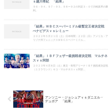
ｓ越川孝紀 「結果」
９６－９４、９７－９３、９８ー９２の判定３－０で川崎真琴の勝
利。
「結果」ＷＢＣスーパーミドル級暫定王者決定戦
べナビデスｖｓレミュー
２０２２年５月２１日（土）日本時間：２２日（日）アメリカ・ア
リゾナ州フェニックスＷＢＣスーパーミドル...
「結果」ＩＢＦフェザー級挑戦者決定戦 マルチネ
スｖｓ阿部
２０２３年４月８日（土）東京・有明アリーナＩＢＦ挑戦者決定戦
（１２ラウンド）キコ・マルチネスｖｓ阿部...
アンソニー・ジョシュアｖｓダニエル・
デュボア 「結果」