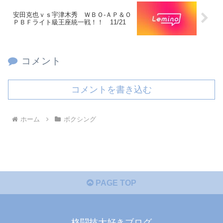
安田克也ｖｓ宇津木秀 ＷＢＯ‐ＡＰ＆Ｏ
ＰＢＦライト級王座統一戦！！ 11/21
コメント
コメントを書き込む
ホーム
ボクシング
PAGE TOP
格闘技大好きブログ