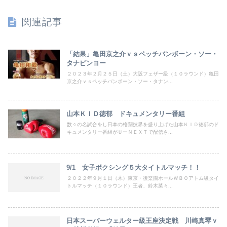
関連記事
「結果」亀田京之介ｖｓペッチバンボーン・ソー・
タナピンヨー
２０２３年２月２５日（土）大阪フェザー級（１０ラウンド）亀田
京之介ｖｓペッチバンボーン・ソー・タナン...
山本ＫＩＤ徳郁 ドキュメンタリー番組
数々の名試合をし日本の格闘技界を盛り上げた山本ＫＩＤ徳郁のド
キュメンタリー番組がＵーＮＥＸＴで配信さ...
9/1 女子ボクシング５大タイトルマッチ！！
２０２２年９月１日（木）東京・後楽園ホールＷＢＯアトム級タイ
トルマッチ（１０ラウンド）王者、鈴木菜々...
日本スーパーウェルター級王座決定戦 川崎真琴ｖ