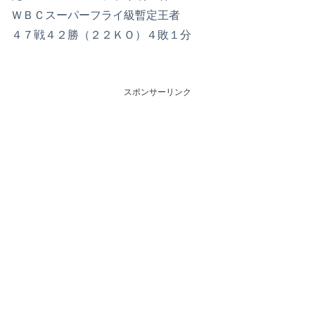
ＷＢＣスーパーフライ級暫定王者
４７戦４２勝（２２ＫＯ）４敗１分
スポンサーリンク