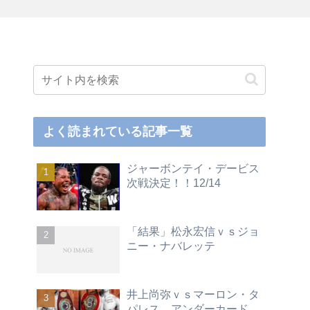
よく読まれている記事一覧
ジャーボンテイ・デービス
次戦決定！！12/14
「結果」松永宏信ｖｓジョ
ニー・ナバレッテ
井上尚弥ｖｓマーロン・タ
パレス アンダーカード