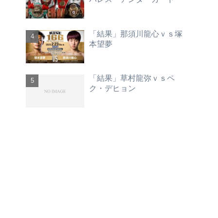
「結果」那須川龍心ｖｓ塚
本望夢
「結果」草村龍弥ｖｓペ
ク・デヒョン