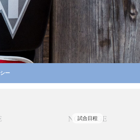
シー
試合日程