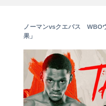
ノーマンvsクエバス WB
果」