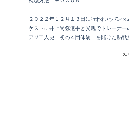
視聴方法：ＷＯＷＯＷ
２０２２年１２月１３日に行われたバンタ
ゲストに井上尚弥選手と父親でトレーナー
アジア人史上初の４団体統一を賭けた熱戦
ス