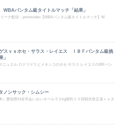
 WBAバンタム級タイトルマッチ「結果」
明アリーナ配信：primevideo【WBAバンタム級タイトルマッチ】W...
ゲスｖｓホセ・サラス・レイエス ＩＢＦバンタム級挑
果」
ニュエル·ロドリゲスとメキシコのホセ·サラス·レイエスのIBFバン
ｓタノンサック・シムシー
木）愛知県刈谷市あいおいホール５０kg契約１０回戦矢吹正道ｖｓタ