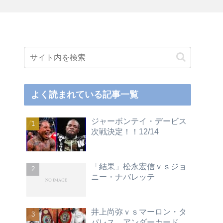
よく読まれている記事一覧
ジャーボンテイ・デービス
次戦決定！！12/14
「結果」松永宏信ｖｓジョ
ニー・ナバレッテ
井上尚弥ｖｓマーロン・タ
パレス アンダーカード