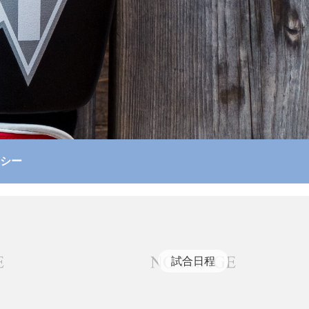
シー
試合日程