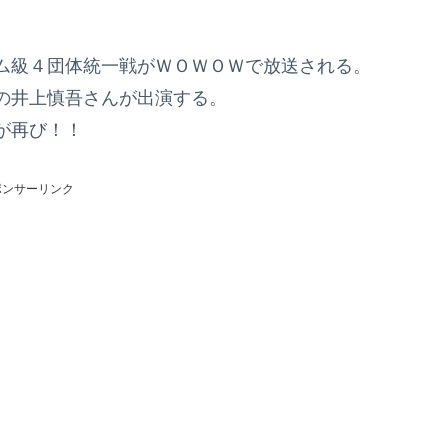
ム級４団体統一戦がＷＯＷＯＷで放送される。
の井上慎吾さんが出演する。
が再び！！
ポンサーリンク