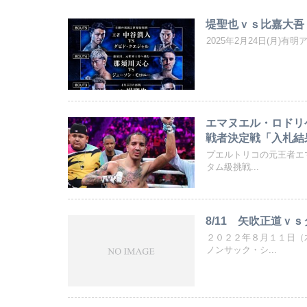
堤聖也ｖｓ比嘉大吾
2025年2月24日(月)有
エマヌエル・ロドリ
戦者決定戦「入札結
プエルトリコの元王者エマ
タム級挑戦...
8/11 矢吹正道ｖ
２０２２年８月１１日（
ノンサック・シ...