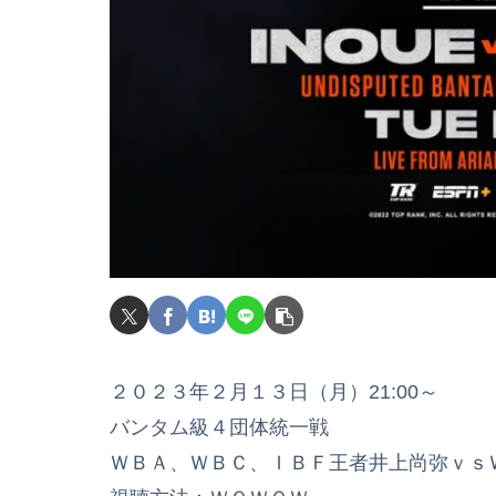
２０２３年２月１３日（月）21:00～
バンタム級４団体統一戦
ＷＢＡ、ＷＢＣ、ＩＢＦ王者井上尚弥ｖｓ