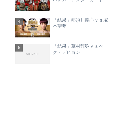
「結果」那須川龍心ｖｓ塚
本望夢
「結果」草村龍弥ｖｓペ
ク・デヒョン