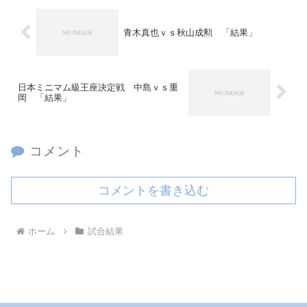
青木真也ｖｓ秋山成勲 「結果」
日本ミニマム級王座決定戦 中島ｖｓ重
岡 「結果」
コメント
コメントを書き込む
ホーム
試合結果