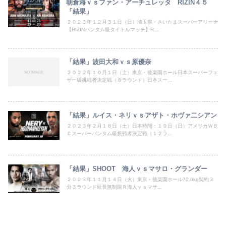
朝倉海ｖｓファン・アーチュレッタ RIZIN４５
「結果」
２０２３年１２月３１日（日）埼玉県・さいたまスーパーアリーナ
【RIZINバンタム級タイトルマッチ】R...
「結果」波田大和ｖｓ原優奈
２０２２年１０月１日（土）東京・後楽園ホール日本スーパーフェ
ザー級挑戦者決定戦（８ラウンド）日本スー...
「結果」ルイス・ネリｖｓアザト・ホヴァ二シアン
２０２３年２月１８日（土）日本時間：１９日（日）アメリカＷＢ
Ｃスーパーバンタム級挑戦者決定戦（１２ラ...
「結果」SHOOT 海人ｖｓマサロ・グランダー
２０２３年１１月１４日（火）東京・後楽園ホール70.0kg契約３
分３ラウンド延長無制限Ｒ海人ｖｓマサ...