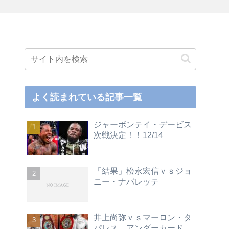
よく読まれている記事一覧
ジャーボンテイ・デービス
次戦決定！！12/14
「結果」松永宏信ｖｓジョ
ニー・ナバレッテ
井上尚弥ｖｓマーロン・タ
パレス アンダーカード