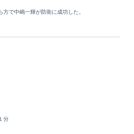
ち方で中嶋一輝が防衛に成功した。
１分