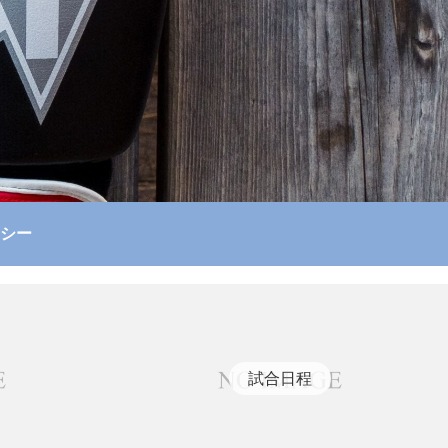
シー
試合日程