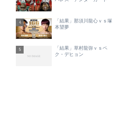
「結果」那須川龍心ｖｓ塚
本望夢
「結果」草村龍弥ｖｓペ
ク・デヒョン