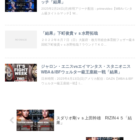
ッチ「結果」
2025年2月24日(月)有明アリーナ配信：primevideo【WBAバンタ
ム級タイトルマッチ】W...
「結果」下町俊貴ｖｓ水野拓哉
２０２２年８月７日（日）大阪府・枚方市総合体育館フェザー級８
回戦下町俊貴ｖｓ水野拓哉７ラウンドＴＫＯ...
ジャロン・エニスvsエイマンタス・スタニオニス
WBA＆IBFウェルター級王座統一戦「結果」
日本時間：2025年4月13日(日)アメリカ配信：DAZN【WBA＆IBF
ウェルター級王座統一戦】I...
スダリオ剛ｖｓ上田幹雄 RIZIN４５「結
果」