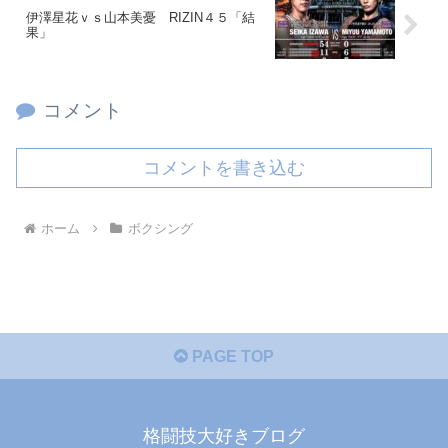
伊澤星花ｖｓ山本美憂 RIZIN４５「結
果」
コメント
コメントを書き込む
ホーム
ボクシング
PAGE TOP
格闘技大好きブログ