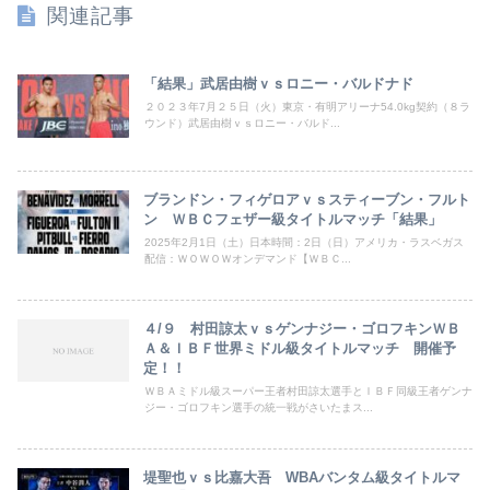
関連記事
「結果」武居由樹ｖｓロニー・バルドナド
２０２３年7月２５日（火）東京・有明アリーナ54.0kg契約（８ラ
ウンド）武居由樹ｖｓロニー・バルド...
ブランドン・フィゲロアｖｓスティーブン・フルト
ン ＷＢＣフェザー級タイトルマッチ「結果」
2025年2月1日（土）日本時間：2日（日）アメリカ・ラスベガス
配信：ＷＯＷＯＷオンデマンド【ＷＢＣ...
４/９ 村田諒太ｖｓゲンナジー・ゴロフキンＷＢ
Ａ＆ＩＢＦ世界ミドル級タイトルマッチ 開催予
定！！
ＷＢＡミドル級スーパー王者村田諒太選手とＩＢＦ同級王者ゲンナ
ジー・ゴロフキン選手の統一戦がさいたまス...
堤聖也ｖｓ比嘉大吾 WBAバンタム級タイトルマ