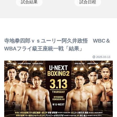
試合結果
試合日程
寺地拳四郎ｖｓユーリー阿久井政悟 WBC＆
WBAフライ級王座統一戦「結果」
2025.03.13