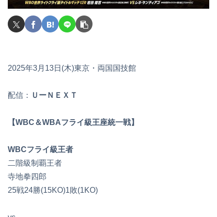
2025年3月13日(木)東京・両国国技館
配信：
ＵーＮＥＸＴ
【WBC＆WBAフライ級王座統一戦】
WBCフライ級王者
二階級制覇王者
寺地拳四郎
25戦24勝(15KO)1敗(1KO)