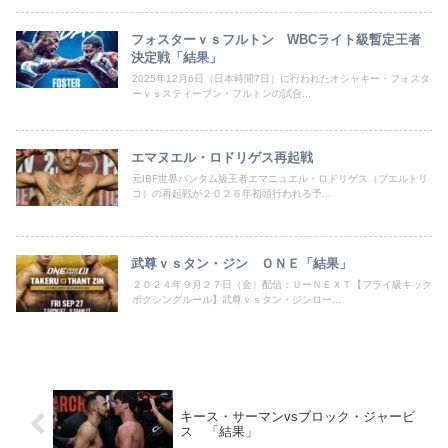
フォスターｖｓフルトン WBCライト級暫定王者
決定戦「結果」
2025年12月6日（日本時間7日）に行われたオシャキー・フォスタ
ーｖｓスティーブン・フルトンの試合...
エマヌエル・ロドリゲス再起戦
元IBF世界バンタム級王者エマニュエル・ロドリゲス（プエルトリ
コ）の再起戦が２０２６年初頭行われる予...
武尊ｖｓタン・ジン ＯＮＥ「結果」
２０２４年９月２７日（金）配信：ＵーＮＥＸＴ【フライ級キック
ボクシングルール】武尊ｖｓタン・ジンロー...
キース・サーマンvsブロック・ジャービ
ス 「結果」