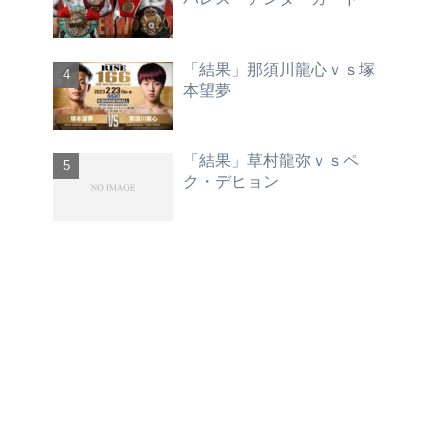
「結果」那須川龍心ｖｓ塚
本望夢
「結果」草村龍弥ｖｓペ
ク・デヒョン