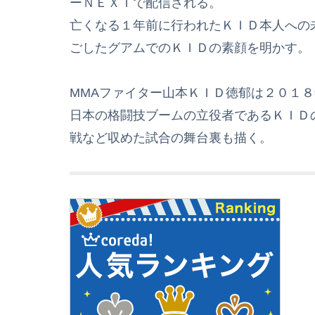
ーＮＥＸＴで配信される。
亡くなる１年前に行われたＫＩＤ本人への
ごしたグアムでのＫＩＤの素顔を明かす。
MMAファイター山本ＫＩＤ徳郁は２０１
日本の格闘技ブームの立役者であるＫＩＤの
戦など収めた試合の舞台裏も描く。