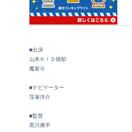
■出演
山本ＫＩＤ徳郁
魔裟斗
■ナビゲーター
窪塚洋介
■監督
黒川康平