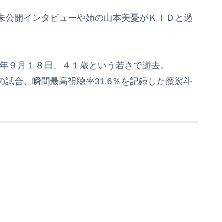
未公開インタビューや姉の山本美憂がＫＩＤと過
８年９月１８日、４１歳という若さで逝去。
試合、瞬間最高視聴率31.6％を記録した魔裟斗