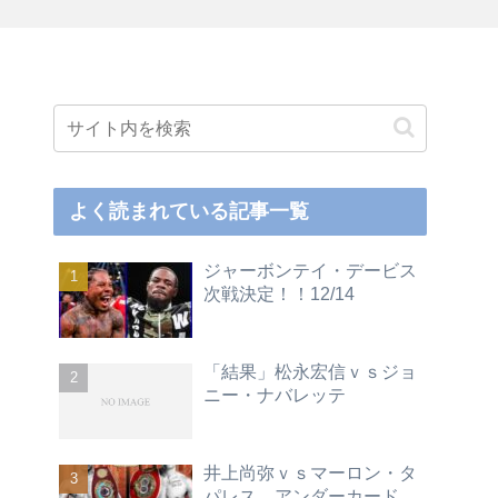
よく読まれている記事一覧
ジャーボンテイ・デービス
次戦決定！！12/14
「結果」松永宏信ｖｓジョ
ニー・ナバレッテ
井上尚弥ｖｓマーロン・タ
パレス アンダーカード