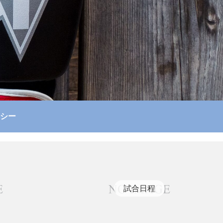
シー
試合日程