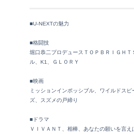
■U-NEXTの魅力
■格闘技
堀口恭二プロデュースＴＯＰＢＲＩＧＨＴ
ル、K1、ＧＬＯＲＹ
■映画
ミッションインポッシブル、ワイルドスピ
ズ、スズメの戸締り
■ドラマ
ＶＩＶＡＮＴ、相棒、あなたの願いを言えば