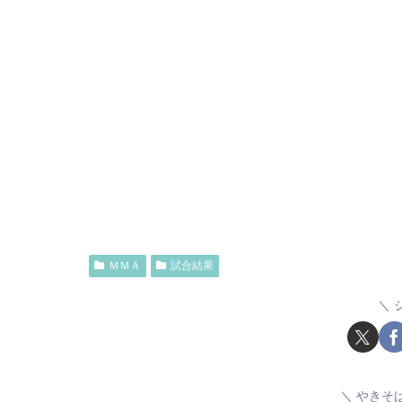
ＭＭＡ
試合結果
やきそ