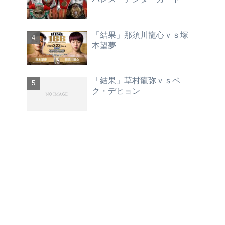
「結果」那須川龍心ｖｓ塚
本望夢
「結果」草村龍弥ｖｓペ
ク・デヒョン