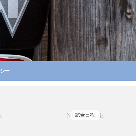
シー
試合日程