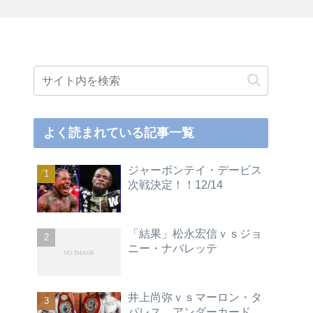
よく読まれている記事一覧
ジャーボンテイ・デービス
次戦決定！！12/14
「結果」松永宏信ｖｓジョ
ニー・ナバレッテ
井上尚弥ｖｓマーロン・タ
パレス アンダーカード