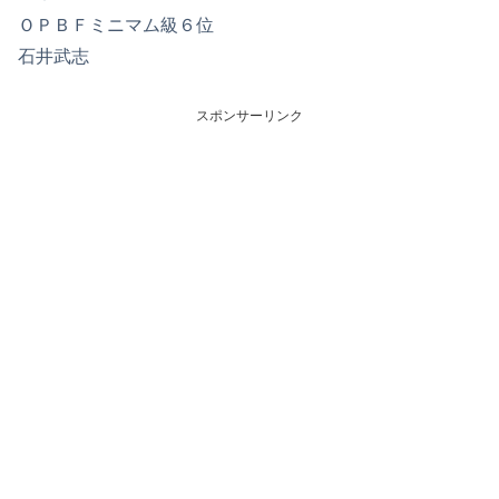
ＯＰＢＦミニマム級６位
石井武志
スポンサーリンク