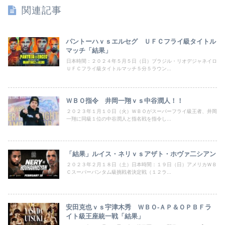
関連記事
パントーハｖｓエルセグ ＵＦＣフライ級タイトル
マッチ「結果」
日本時間：２０２４年５月５日（日）ブラジル・リオデジャネイロ
ＵＦＣフライ級タイトルマッチ５分５ラウン...
ＷＢＯ指令 井岡一翔ｖｓ中谷潤人！！
２０２３年１月１０日（火）ＷＢＯがスーパーフライ級王者、井岡
一翔に同級１位の中谷潤人と指名戦を指令し...
「結果」ルイス・ネリｖｓアザト・ホヴァ二シアン
２０２３年２月１８日（土）日本時間：１９日（日）アメリカＷＢ
Ｃスーパーバンタム級挑戦者決定戦（１２ラ...
安田克也ｖｓ宇津木秀 ＷＢＯ‐ＡＰ＆ＯＰＢＦラ
イト級王座統一戦「結果」