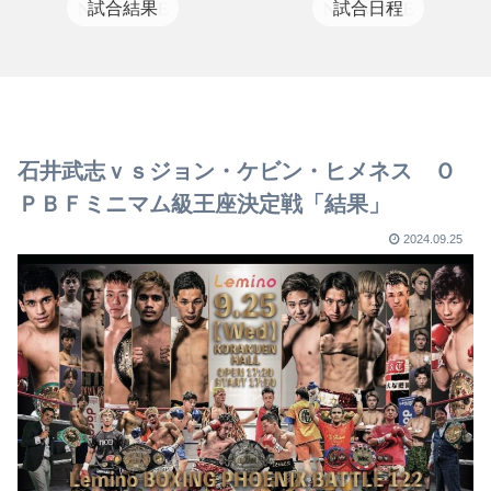
試合結果
試合日程
石井武志ｖｓジョン・ケビン・ヒメネス Ｏ
ＰＢＦミニマム級王座決定戦「結果」
2024.09.25