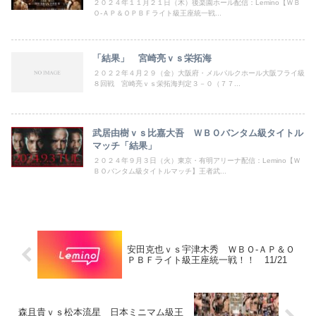
２０２４年１１月２１日（木）後楽園ホール配信：Lemino【ＷＢ
Ｏ‐ＡＰ＆ＯＰＢＦライト級王座統一戦...
「結果」 宮崎亮ｖｓ栄拓海
２０２２年４月２９（金）大阪府・メルパルクホール大阪フライ級
８回戦 宮崎亮ｖｓ栄拓海判定３－０（７７...
武居由樹ｖｓ比嘉大吾 ＷＢＯバンタム級タイトル
マッチ「結果」
２０２４年９月３日（火）東京・有明アリーナ配信：Lemino【Ｗ
ＢＯバンタム級タイトルマッチ】王者武...
安田克也ｖｓ宇津木秀 ＷＢＯ‐ＡＰ＆Ｏ
ＰＢＦライト級王座統一戦！！ 11/21
森且貴ｖｓ松本流星 日本ミニマム級王