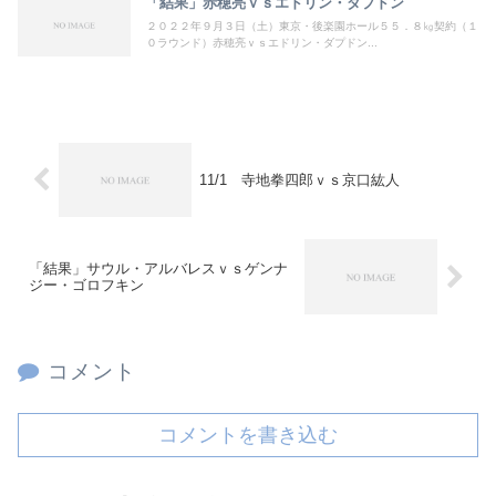
「結果」赤穂亮ｖｓエドリン・ダプドン
２０２２年９月３日（土）東京・後楽園ホール５５．８㎏契約（１
０ラウンド）赤穂亮ｖｓエドリン・ダプドン...
11/1 寺地拳四郎ｖｓ京口紘人
「結果」サウル・アルバレスｖｓゲンナ
ジー・ゴロフキン
コメント
コメントを書き込む