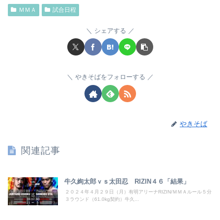
ＭＭＡ
試合日程
シェアする
やきそばをフォローする
やきそば
関連記事
牛久絢太郎ｖｓ太田忍 RIZIN４６「結果」
２０２４年４月２９日（月）有明アリーナRIZIN/ＭＭＡルール５分
３ラウンド（61.0kg契約）牛久...