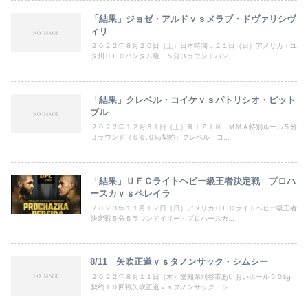
「結果」ジョゼ・アルドｖｓメラブ・ドヴァリシヴ
ィリ
２０２２年８月２０日（土）日本時間：２１日（日）アメリカ・ユ
タ州ＵＦＣバンタム級 ５分３ラウンドバン...
「結果」クレベル・コイケｖｓパトリシオ・ピット
ブル
２０２２年１２月３１日（土）ＲＩＺＩＮ ＭＭＡ特別ルール５分
３ラウンド（６６.０㎏契約）クレベル・コ...
「結果」ＵＦＣライトヘビー級王者決定戦 プロハ
ースカｖｓペレイラ
２０２３年１１月１２日（日）アメリカＵＦＣライトヘビー級王者
決定戦５分５ラウンドイリー・プロハースカ...
8/11 矢吹正道ｖｓタノンサック・シムシー
２０２２年８月１１日（木）愛知県刈谷市あいおいホール５０kg
契約１０回戦矢吹正道ｖｓタノンサック・シ...