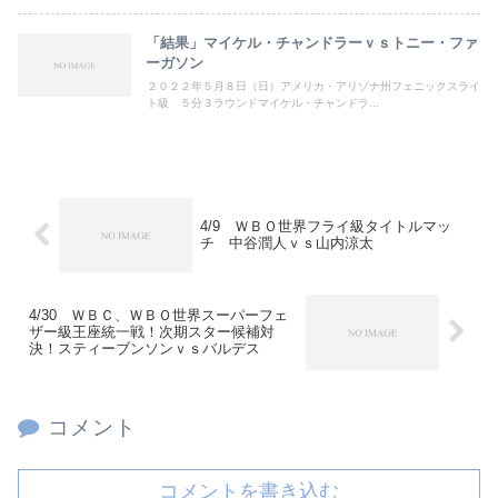
「結果」マイケル・チャンドラーｖｓトニー・ファ
ーガソン
２０２２年５月８日（日）アメリカ・アリゾナ州フェニックスライ
ト級 ５分３ラウンドマイケル・チャンドラ...
4/9 ＷＢＯ世界フライ級タイトルマッ
チ 中谷潤人ｖｓ山内涼太
4/30 ＷＢＣ、ＷＢＯ世界スーパーフェ
ザー級王座統一戦！次期スター候補対
決！スティーブンソンｖｓバルデス
コメント
コメントを書き込む