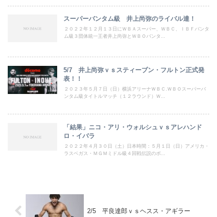
スーパーバンタム級 井上尚弥のライバル達！
２０２２年１２月１３日にＷＢＡスーパー、ＷＢＣ、ＩＢＦバンタ
ム級３団体統一王者井上尚弥とＷＢＯバンタ...
5/7 井上尚弥ｖｓスティーブン・フルトン正式発
表！！
２０２３年５月７日（日）横浜アリーナＷＢＣ.ＷＢＯスーパーバ
ンタム級タイトルマッチ（１２ラウンド）Ｗ...
「結果」ニコ・アリ・ウォルシュｖｓアレハンド
ロ・イバラ
２０２２年４月３０日（土）日本時間：５月１日（日）アメリカ・
ラスベガス・ＭＧＭミドル級４回戦伝説のボ...
2/5 平良達郎ｖｓヘスス・アギラー