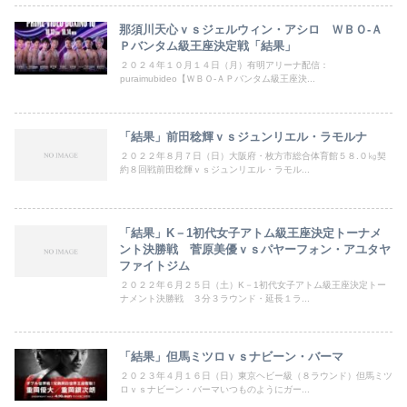
那須川天心ｖｓジェルウィン・アシロ ＷＢＯ‐Ａ
Ｐバンタム級王座決定戦「結果」
２０２４年１０月１４日（月）有明アリーナ配信：
puraimubideo【ＷＢＯ‐ＡＰバンタム級王座決...
「結果」前田稔輝ｖｓジュンリエル・ラモルナ
２０２２年８月７日（日）大阪府・枚方市総合体育館５８.０㎏契
約８回戦前田稔輝ｖｓジュンリエル・ラモル...
「結果」K－1初代女子アトム級王座決定トーナメ
ント決勝戦 菅原美優ｖｓパヤーフォン・アユタヤ
ファイトジム
２０２２年６月２５日（土）K－1初代女子アトム級王座決定トー
ナメント決勝戦 ３分３ラウンド・延長１ラ...
「結果」但馬ミツロｖｓナビーン・バーマ
２０２３年４月１６日（日）東京ヘビー級（８ラウンド）但馬ミツ
ロｖｓナビーン・バーマいつものようにガー...