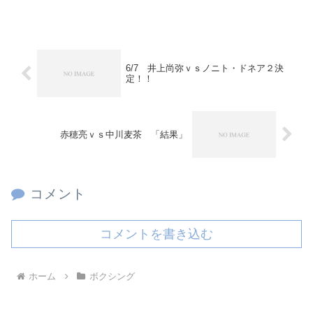
6/7 井上尚弥ｖｓノニト・ドネア２決
定！！
赤穂亮ｖｓ中川麦茶 「結果」
コメント
コメントを書き込む
ホーム
ボクシング