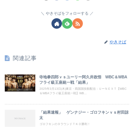
やきそばをフォローする
やきそば
関連記事
寺地拳四郎ｖｓユーリー阿久井政悟 WBC＆WBA
フライ級王座統一戦「結果」
2025年3月13日(木)東京・両国国技館配信：ＵーＮＥＸＴ【WBC
＆WBAフライ級王座統一戦】WB...
「結果速報」 ゲンナジー・ゴロフキンｖｓ村田諒
太
ゴロフキンの９ラウンドＴＫＯ勝利！