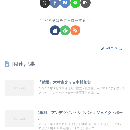
やきそばをフォローする
やきそば
関連記事
「結果」木村吉光ｖｓ中川兼玄
２０２２年８月３０日（火）東京・後楽園ホールＷＢＯアジアパシ
フィック、スーパーフェザー級王座決定戦木...
10/29 アンデウソン・シウバｖｓジェイク・ポー
ル
２０２２年１０月２９日（土）日本時間：３０日（日）アメリカ・
アリゾナ州８４.８㎏契約（８ラウンド）ア...