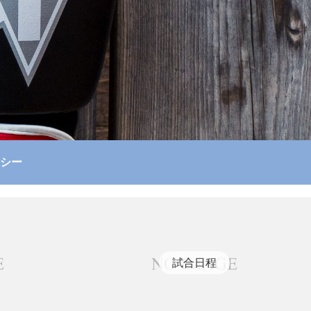
シー
試合日程