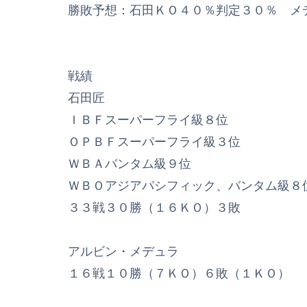
勝敗予想：石田ＫＯ４０％判定３０％ メ
戦績
石田匠
ＩＢＦスーパーフライ級８位
ＯＰＢＦスーパーフライ級３位
ＷＢＡバンタム級９位
ＷＢＯアジアパシフィック、バンタム級８
３３戦３０勝（１６ＫＯ）３敗
アルビン・メデュラ
１６戦１０勝（７ＫＯ）６敗（１ＫＯ）