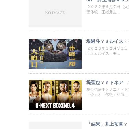
２０２２年６月７日（火
団体統一王者井上...
堤駿斗ｖｓルイス・
２０２３年１２月３１日
斗ｖｓルイス・モ...
堤聖也ｖｓドネア 12
堤聖也選手とノニト・ド
「今」と「伝説」が激...
「結果」井上拓真ｖ