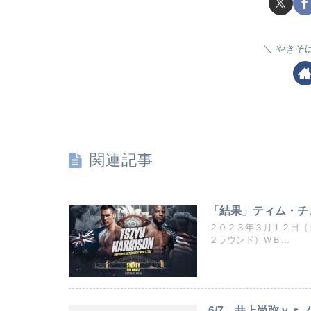
やきそ
関連記事
「結果」ティム・チ
２０２３年３月１２日（
２ラウンド）ＷＢ...
6/7 井上尚弥ｖ