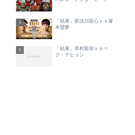
「結果」那須川龍心ｖｓ塚
本望夢
「結果」草村龍弥ｖｓペ
ク・デヒョン