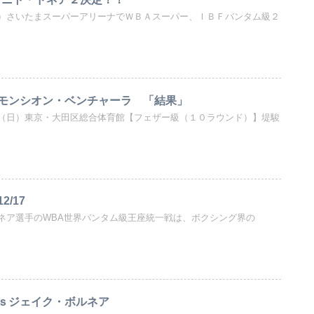
）さいたまスーパーアリーナでＷＢＡスーパー、ＩＢＦバンタム級２
モンシオン・ベンチャーラ 「結果」
（日）東京・大田区総合体育館【フェザー級（１０ラウンド）】堤駿
/17
ネア選手のWBA世界バンタム級王座統一戦は、ボクシング界の
ｓジェイク・ボルネア