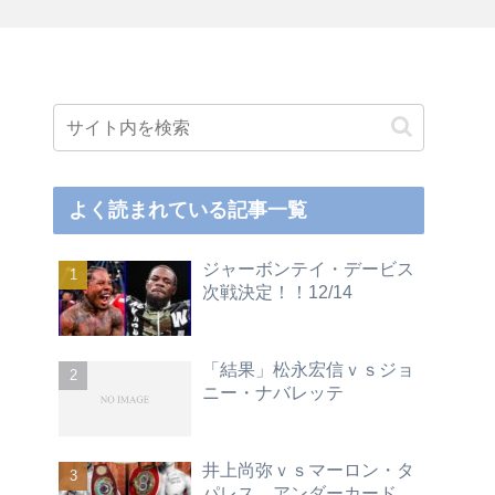
よく読まれている記事一覧
ジャーボンテイ・デービス
次戦決定！！12/14
「結果」松永宏信ｖｓジョ
ニー・ナバレッテ
井上尚弥ｖｓマーロン・タ
パレス アンダーカード