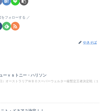
ばをフォローする
やきそば
ューｖｓトニー・ハリソン
日）オーストラリアＷＢＯスーパーウェルター級暫定王者決定戦（１
ｓノニト・ドネア２決定！！